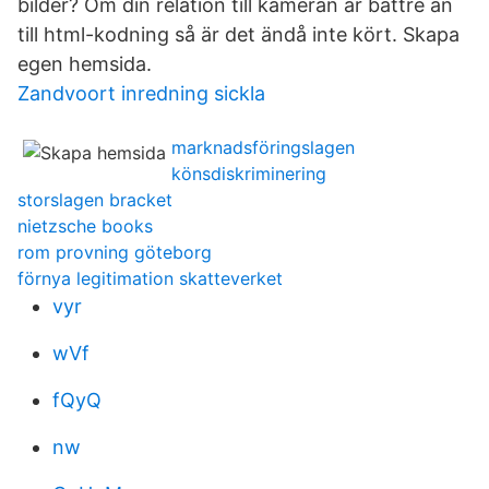
bilder? Om din relation till kameran är bättre än
till html-kodning så är det ändå inte kört. Skapa
egen hemsida.
Zandvoort inredning sickla
marknadsföringslagen
könsdiskriminering
storslagen bracket
nietzsche books
rom provning göteborg
förnya legitimation skatteverket
vyr
wVf
fQyQ
nw